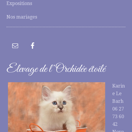
Expositions
Nos mariages
Elevage de l’Orchidée étoilé
Karin
e Le
Barh
06 27
73 60
42
Noye