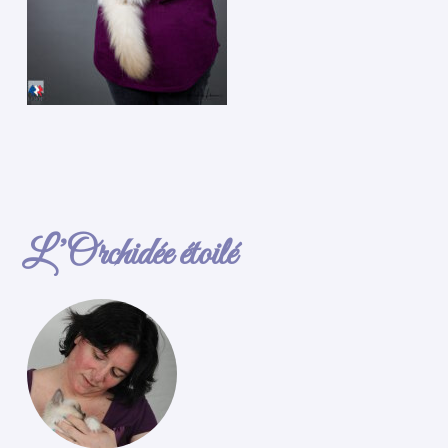
L’Orchidée étoilé