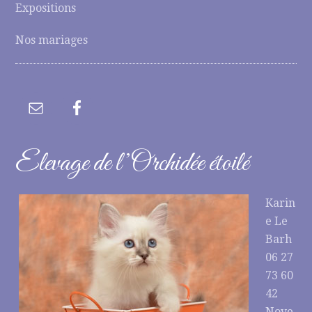
Expositions
Nos mariages
Elevage de l’Orchidée étoilé
Karin
e Le
Barh
06 27
73 60
42
Noye