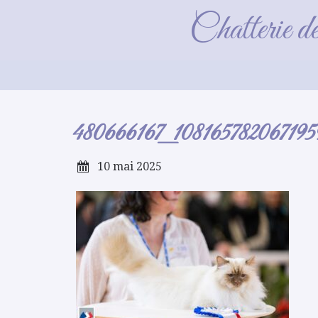
480666167_1081
Chatterie d
480666167_10816578206719
10 mai 2025