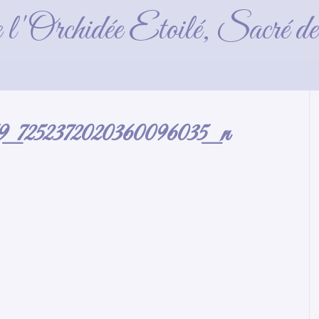
657820671959_725237
e l'Orchidée Etoilé, Sacré 
59_7252372020360096035_n