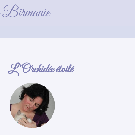
2020360096035_n
de Birmanie
L’Orchidée étoilé