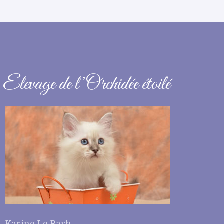
Elevage de l’Orchidée étoilé
Karine Le Barh