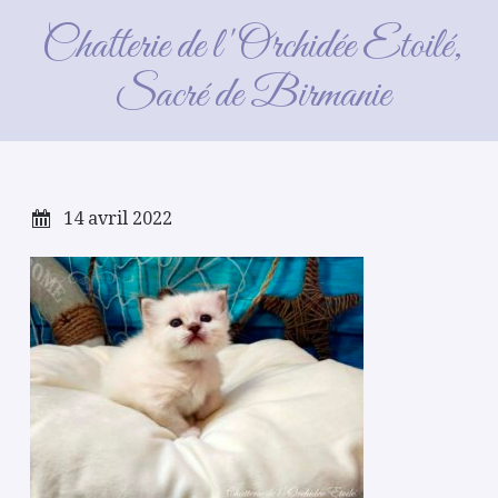
Femelle_2021_03_23 _GF
Chatterie de l'Orchidée Etoilé,
(3)
Sacré de Birmanie
14 avril 2022