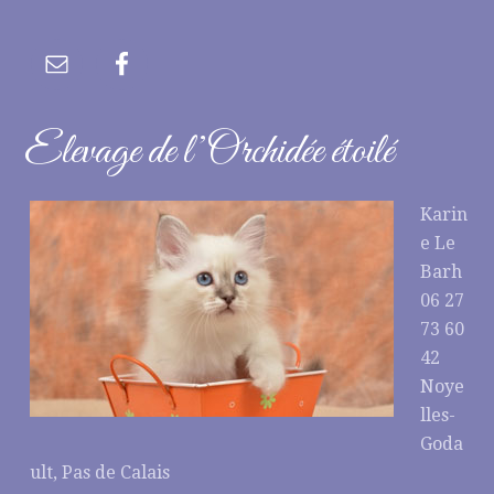
Elevage de l’Orchidée étoilé
Karin
e Le
Barh
06 27
73 60
42
Noye
lles-
Goda
ult, Pas de Calais