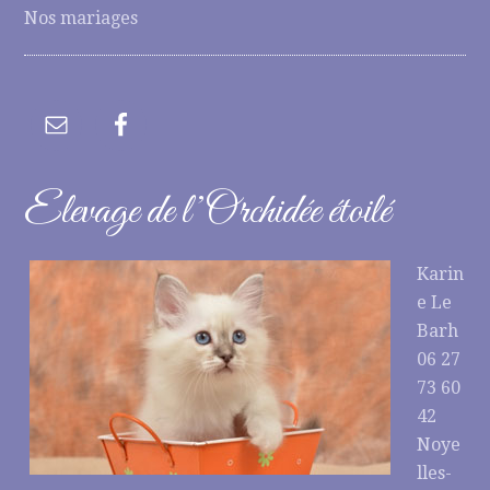
Nos mariages
Elevage de l’Orchidée étoilé
Karin
e Le
Barh
06 27
73 60
42
Noye
lles-