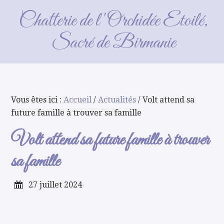
Volt attend sa future famille à
Chatterie de l'Orchidée Etoilé,
trouver sa famille
Sacré de Birmanie
Vous êtes ici :
Accueil
/
Actualités
/ Volt attend sa
future famille à trouver sa famille
Volt attend sa future famille à trouver
sa famille
27 juillet 2024