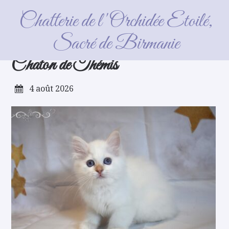
Chatterie de l'Orchidée Etoilé,
Sacré de Birmanie
Vous êtes ici :
Accueil
/ Archives for Karine
Chaton de Thémis
4 août 2026