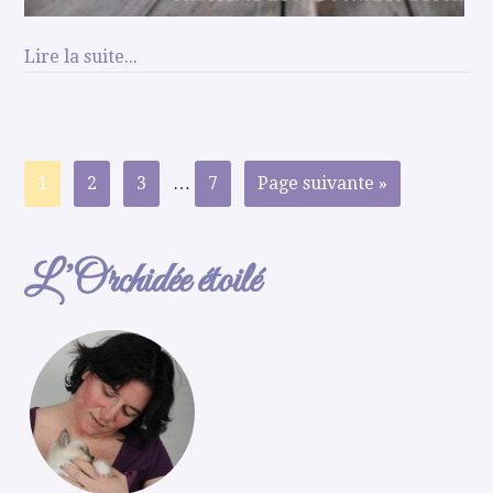
Lire la suite...
1
2
3
…
7
Page suivante »
L’Orchidée étoilé