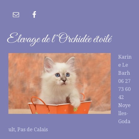
Elevage de l’Orchidée étoilé
Karin
e Le
Barh
06 27
73 60
42
Noye
lles-
Goda
ult, Pas de Calais