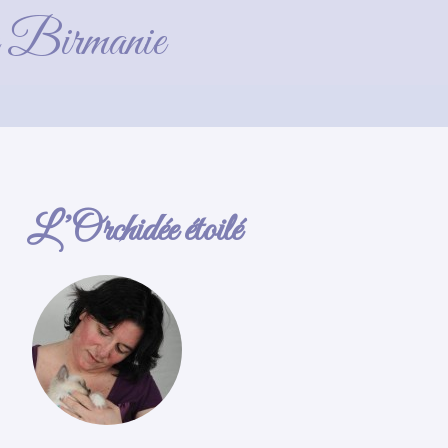
de Birmanie
L’Orchidée étoilé