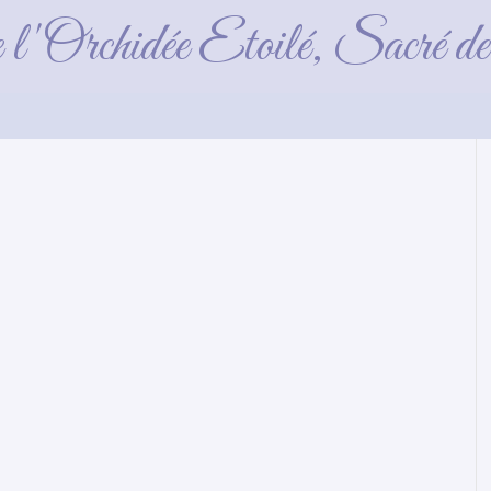
2 mois
e l'Orchidée Etoilé, Sacré 