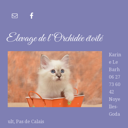
Elevage de l’Orchidée étoilé
Karin
e Le
Barh
06 27
73 60
42
Noye
lles-
Goda
ult, Pas de Calais