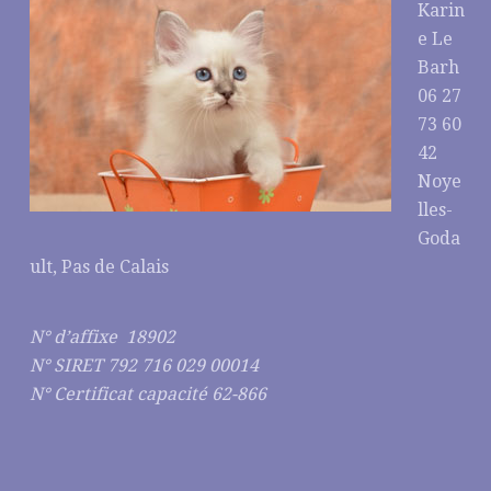
Karin
e Le
Barh
06 27
73 60
42
Noye
lles-
Goda
ult, Pas de Calais
N° d’affixe 18902
N° SIRET 792 716 029 00014
N° Certificat capacité 62-866