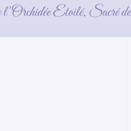
1 semaine
e l'Orchidée Etoilé, Sacré 