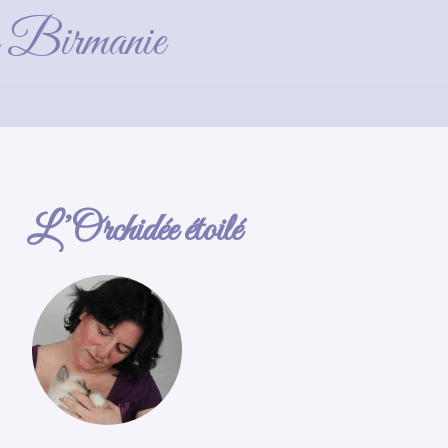
de Birmanie
L’Orchidée étoilé