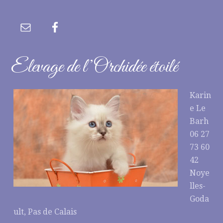
Elevage de l’Orchidée étoilé
Karin
e Le
Barh
06 27
73 60
42
Noye
lles-
Goda
ult, Pas de Calais