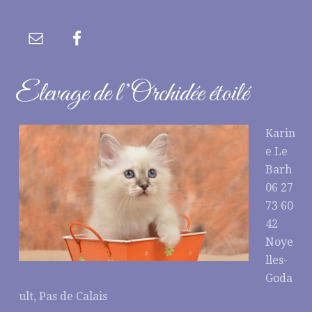
Elevage de l’Orchidée étoilé
Karin
e Le
Barh
06 27
73 60
42
Noye
lles-
Goda
ult, Pas de Calais