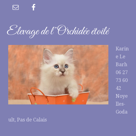
Elevage de l’Orchidée étoilé
Karin
e Le
Barh
06 27
73 60
42
Noye
lles-
Goda
ult, Pas de Calais