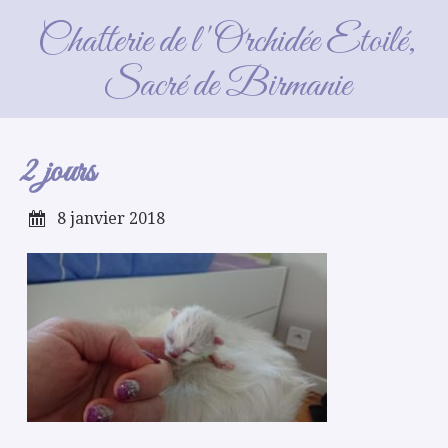
2 jours
Chatterie de l'Orchidée Etoilé,
Sacré de Birmanie
2 jours
8 janvier 2018