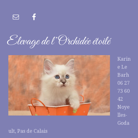
Elevage de l’Orchidée étoilé
Karin
e Le
Barh
06 27
73 60
42
Noye
lles-
Goda
ult, Pas de Calais