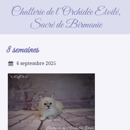
8 semaines
Chatterie de l'Orchidée Etoilé,
Sacré de Birmanie
8 semaines
6 septembre 2025