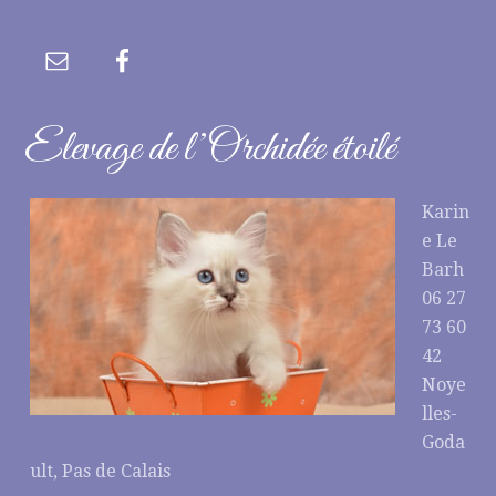
Elevage de l’Orchidée étoilé
Karin
e Le
Barh
06 27
73 60
42
Noye
lles-
Goda
ult, Pas de Calais