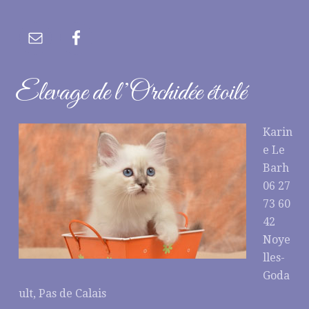
Elevage de l’Orchidée étoilé
Karin
e Le
Barh
06 27
73 60
42
Noye
lles-
Goda
ult, Pas de Calais