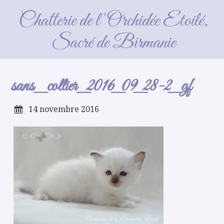
sans_collier_2016_09_28-2_gf
Chatterie de l'Orchidée Etoilé,
Sacré de Birmanie
sans_collier_2016_09_28-2_gf
14 novembre 2016