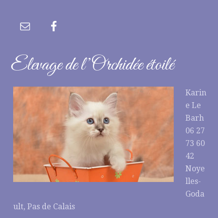
Elevage de l’Orchidée étoilé
Karin
e Le
Barh
06 27
73 60
42
Noye
lles-
Goda
ult, Pas de Calais