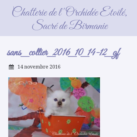
sans_collier_2016_10_14-12_gf
Chatterie de l'Orchidée Etoilé,
Sacré de Birmanie
sans_collier_2016_10_14-12_gf
14 novembre 2016