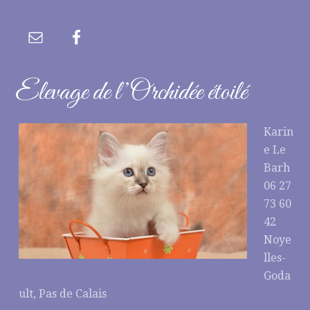
Elevage de l’Orchidée étoilé
Karin
e Le
Barh
06 27
73 60
42
Noye
lles-
Goda
ult, Pas de Calais