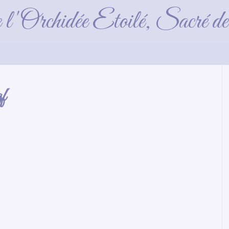
s_collier_2016_11_03-
e l'Orchidée Etoilé, Sacré 
f