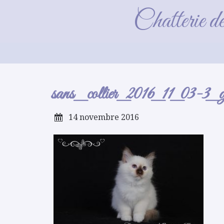
san
Chatterie d
sans_collier_2016_11_03-3_g
14 novembre 2016