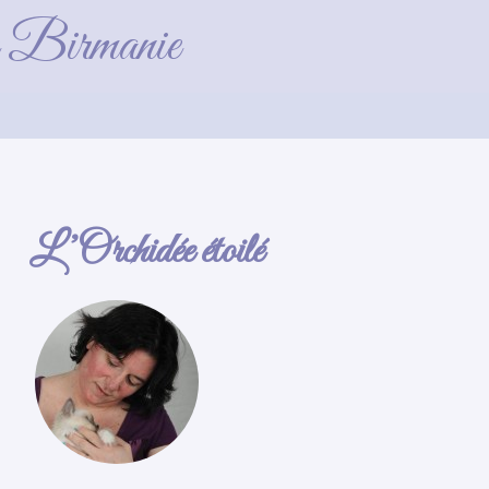
3_gf
de Birmanie
L’Orchidée étoilé