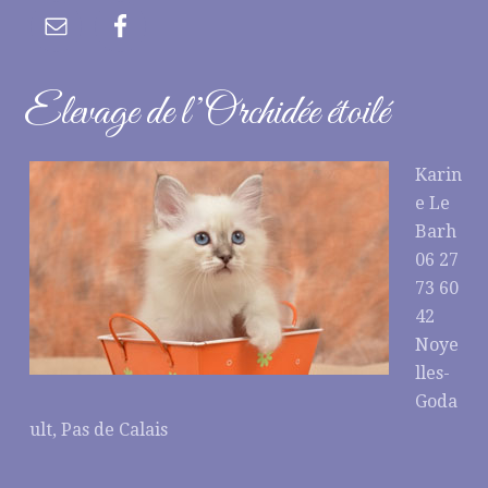
Elevage de l’Orchidée étoilé
Karin
e Le
Barh
06 27
73 60
42
Noye
lles-
Goda
ult, Pas de Calais