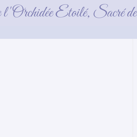
Bebes
e l'Orchidée Etoilé, Sacré 