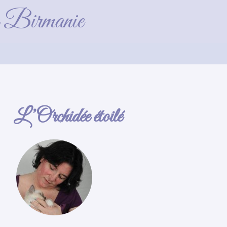
de Birmanie
L’Orchidée étoilé