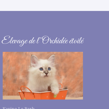
Elevage de l’Orchidée étoilé
Karine Le Barh