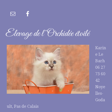
Elevage de l’Orchidée étoilé
Karin
e Le
Barh
06 27
73 60
42
Noye
lles-
Goda
ult, Pas de Calais