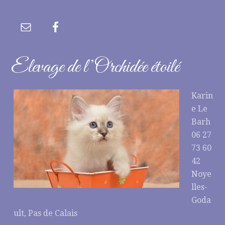
Elevage de l’Orchidée étoilé
Karin
e Le
Barh
06 27
73 60
42
Noye
lles-
Goda
ult, Pas de Calais