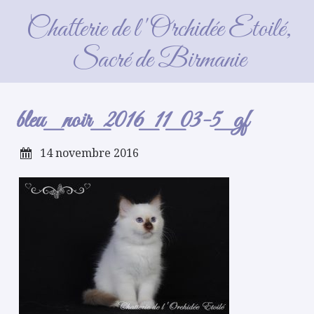
bleu_noir_2016_11_03-5_gf
Chatterie de l'Orchidée Etoilé,
Sacré de Birmanie
bleu_noir_2016_11_03-5_gf
14 novembre 2016