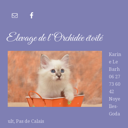
Elevage de l’Orchidée étoilé
Karin
e Le
Barh
06 27
73 60
42
Noye
lles-
Goda
ult, Pas de Calais