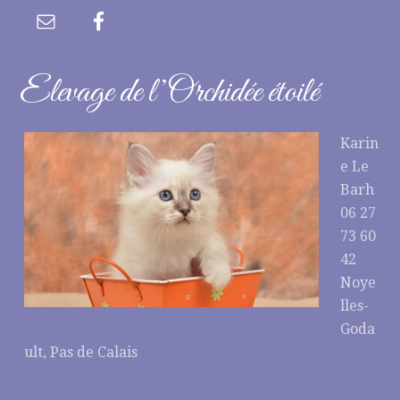
Elevage de l’Orchidée étoilé
Karin
e Le
Barh
06 27
73 60
42
Noye
lles-
Goda
ult, Pas de Calais