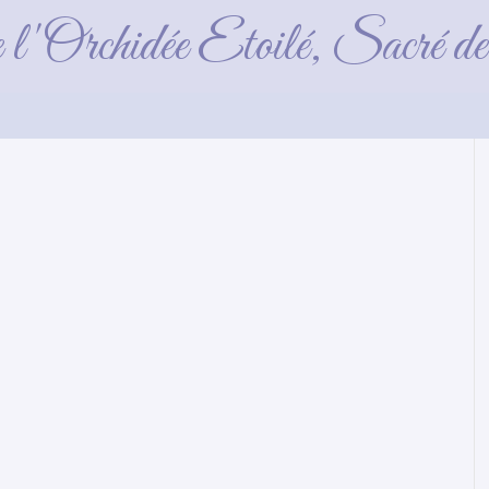
Collier rouge fille
e l'Orchidée Etoilé, Sacré 