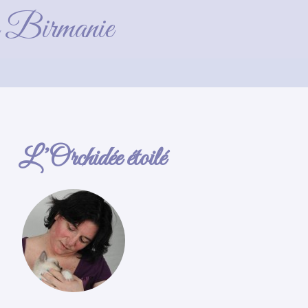
de Birmanie
L’Orchidée étoilé