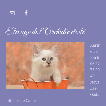
Elevage de l’Orchidée étoilé
Karin
e Le
Barh
06 27
73 60
42
Noye
lles-
Goda
ult, Pas de Calais