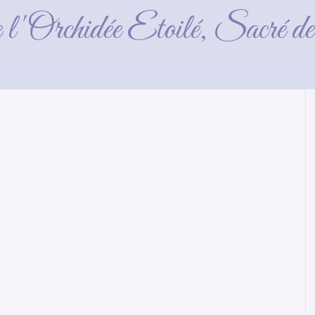
8 semaines
e l'Orchidée Etoilé, Sacré 