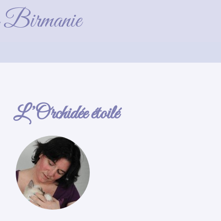
de Birmanie
L’Orchidée étoilé