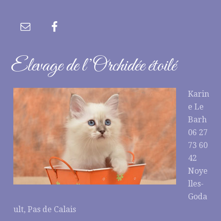
Elevage de l’Orchidée étoilé
Karin
e Le
Barh
06 27
73 60
42
Noye
lles-
Goda
ult, Pas de Calais