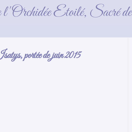
e Birmanie d’Isatys, por
e l'Orchidée Etoilé, Sacré 
atys, portée de juin 2015