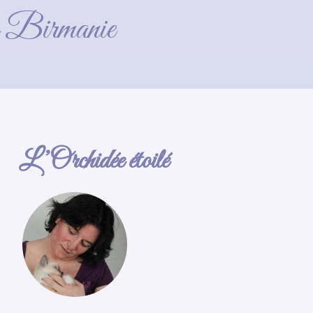
tée de juin 2015
de Birmanie
L’Orchidée étoilé