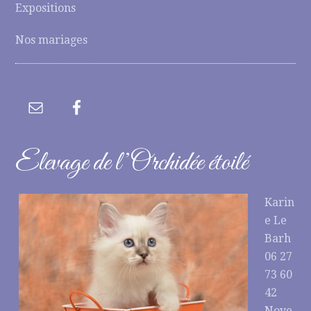
Expositions
Nos mariages
Elevage de l’Orchidée étoilé
Karin
e Le
Barh
06 27
73 60
42
Noye