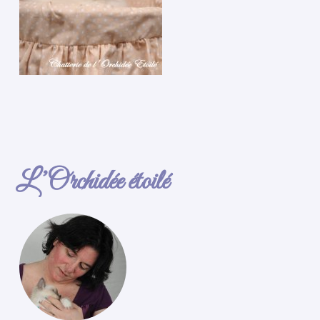
L’Orchidée étoilé