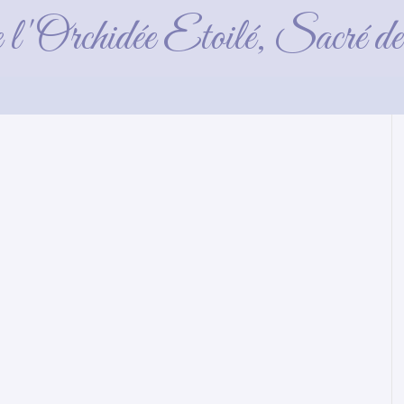
3 10 semaines (Réserv
e l'Orchidée Etoilé, Sacré 