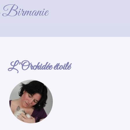
é)
de Birmanie
L’Orchidée étoilé