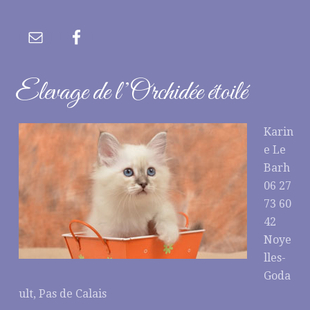
Elevage de l’Orchidée étoilé
Karin
e Le
Barh
06 27
73 60
42
Noye
lles-
Goda
ult, Pas de Calais