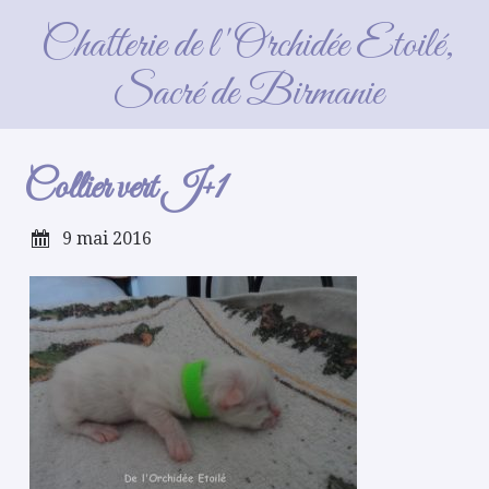
Collier vert J+1
Chatterie de l'Orchidée Etoilé,
Sacré de Birmanie
Collier vert J+1
9 mai 2016