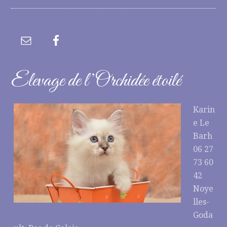
Elevage de l’Orchidée étoilé
Karin
e Le
Barh
06 27
73 60
42
Noye
lles-
Goda