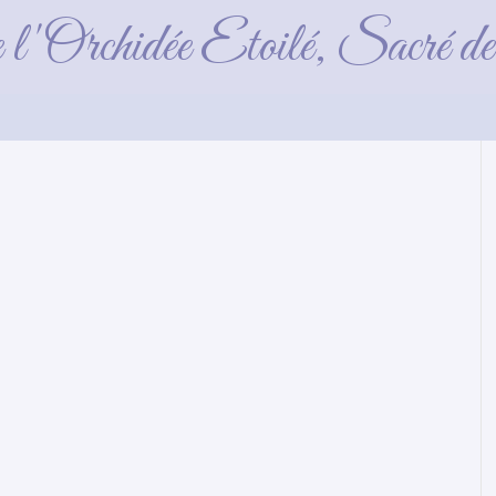
5 semaines
e l'Orchidée Etoilé, Sacré 