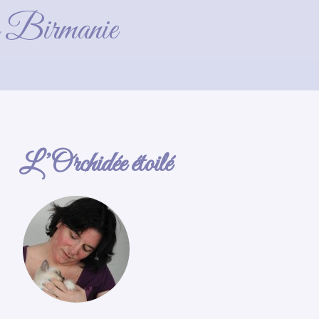
de Birmanie
L’Orchidée étoilé