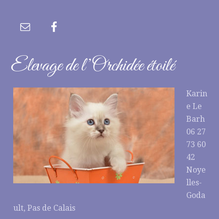
Elevage de l’Orchidée étoilé
Karin
e Le
Barh
06 27
73 60
42
Noye
lles-
Goda
ult, Pas de Calais