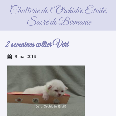
2 semaines collier Vert
Chatterie de l'Orchidée Etoilé,
Sacré de Birmanie
2 semaines collier Vert
9 mai 2016