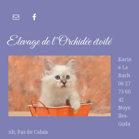
Elevage de l’Orchidée étoilé
Karin
e Le
Barh
06 27
73 60
42
Noye
lles-
Goda
ult, Pas de Calais