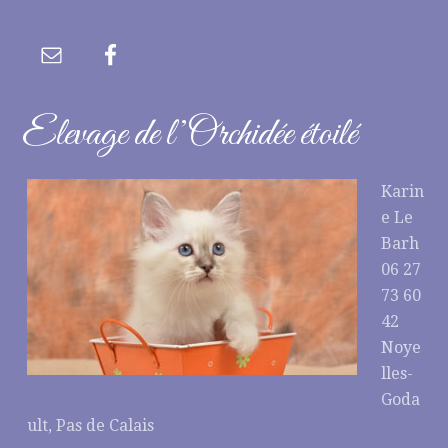
Elevage de l’Orchidée étoilé
Karin
e Le
Barh
06 27
73 60
42
Noye
lles-
Goda
ult, Pas de Calais