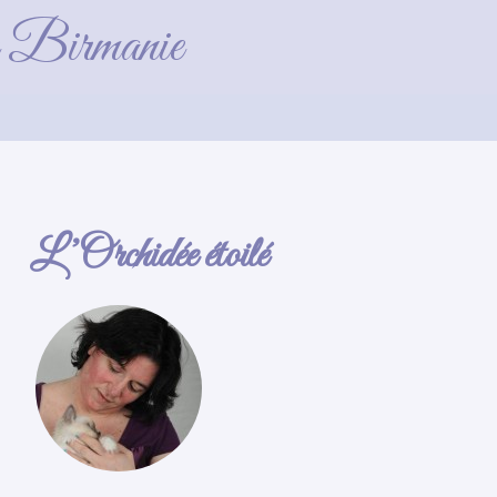
de Birmanie
L’Orchidée étoilé