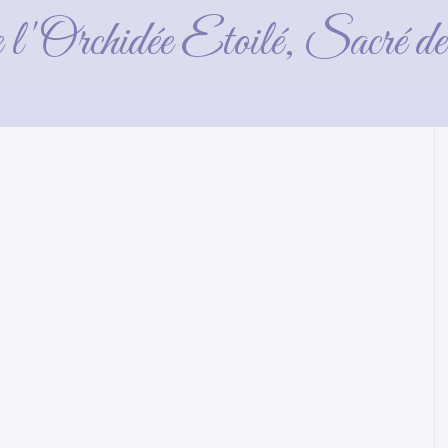
1 semaine
e l'Orchidée Etoilé, Sacré 