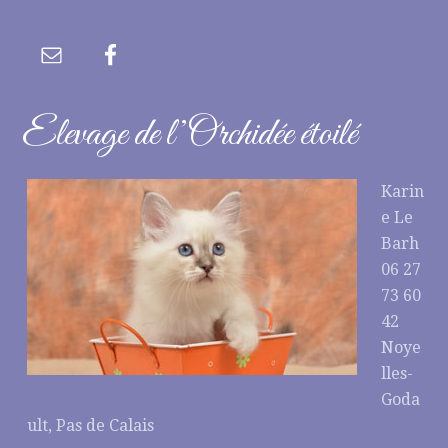
Elevage de l’Orchidée étoilé
Karin
e Le
Barh
06 27
73 60
42
Noye
lles-
Goda
ult, Pas de Calais