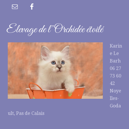
Elevage de l’Orchidée étoilé
Karin
e Le
Barh
06 27
73 60
42
Noye
lles-
Goda
ult, Pas de Calais