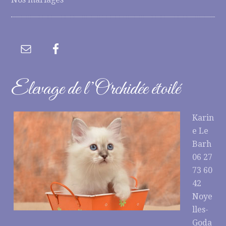
Elevage de l’Orchidée étoilé
Karin
e Le
Barh
06 27
73 60
42
Noye
lles-
Goda