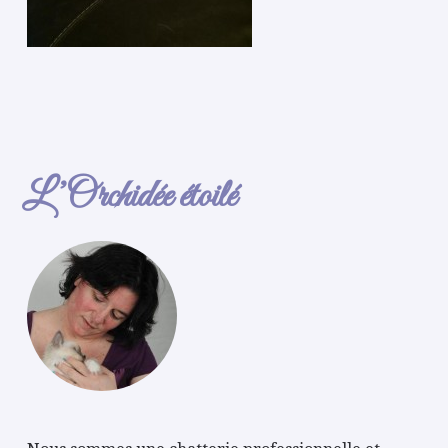
L’Orchidée étoilé