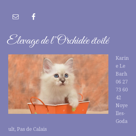
Elevage de l’Orchidée étoilé
Karin
e Le
Barh
06 27
73 60
42
Noye
lles-
Goda
ult, Pas de Calais