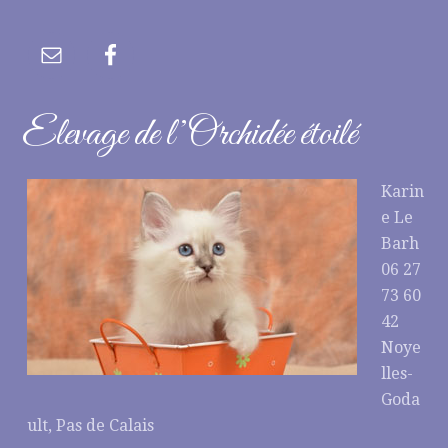
Elevage de l’Orchidée étoilé
Karin
e Le
Barh
06 27
73 60
42
Noye
lles-
Goda
ult, Pas de Calais