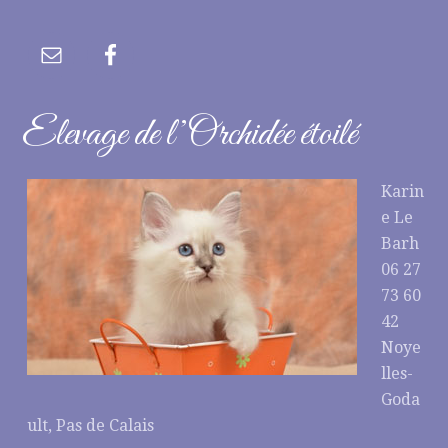
Elevage de l’Orchidée étoilé
Karin
e Le
Barh
06 27
73 60
42
Noye
lles-
Goda
ult, Pas de Calais