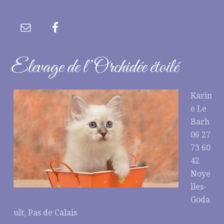
Elevage de l’Orchidée étoilé
Karin
e Le
Barh
06 27
73 60
42
Noye
lles-
Goda
ult, Pas de Calais