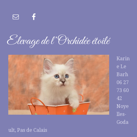
Elevage de l’Orchidée étoilé
Karin
e Le
Barh
06 27
73 60
42
Noye
lles-
Goda
ult, Pas de Calais