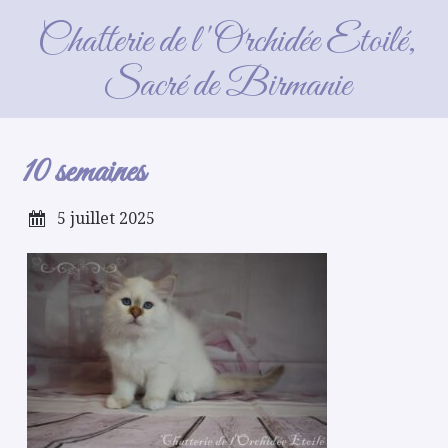
10 semaines
Chatterie de l'Orchidée Etoilé,
Sacré de Birmanie
10 semaines
5 juillet 2025