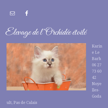
Elevage de l’Orchidée étoilé
Karin
e Le
Barh
06 27
73 60
42
Noye
lles-
Goda
ult, Pas de Calais