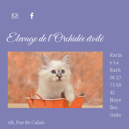
Elevage de l’Orchidée étoilé
Karin
e Le
Barh
06 27
73 60
42
Noye
lles-
Goda
ult, Pas de Calais